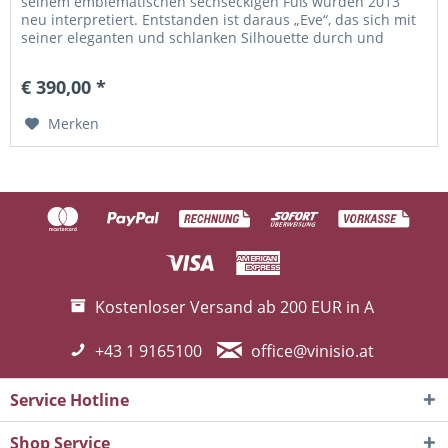
seinem emblematischen sechseckigen Fuß wurden 2013
neu interpretiert. Entstanden ist daraus „Eve“, das sich mit
seiner eleganten und schlanken Silhouette durch und
durch feminin...
€ 390,00 *
Merken
Kostenloser Versand ab 200 EUR in A
+43 1 9165100
office@vinisio.at
Service Hotline
Shop Service