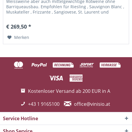
Weissweine aber auch mittelgewichtige Rotweine ohne
Barriqueausbau. Empfohlen für Riesling , Sauvignon Blanc ,
Muskateller , Frizzante , Sangiovese, St. Laurent und
Blaufränkisch
€ 269,50 *
Merken
Kostenloser Versand ab 200 EUR in A
+43 1 9165100
office@vinisio.at
Service Hotline
Shop Service