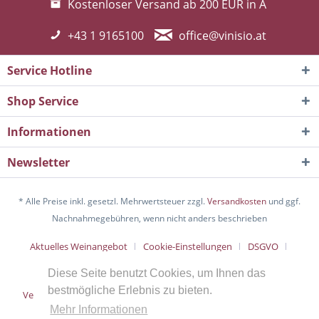
Kostenloser Versand ab 200 EUR in A
+43 1 9165100
office@vinisio.at
Service Hotline
Shop Service
Informationen
Newsletter
* Alle Preise inkl. gesetzl. Mehrwertsteuer zzgl.
Versandkosten
und ggf.
Nachnahmegebühren, wenn nicht anders beschrieben
Aktuelles Weinangebot
Cookie-Einstellungen
DSGVO
Über uns
Hilfe / Support
Kontakt
Diese Seite benutzt Cookies, um Ihnen das
bestmögliche Erlebnis zu bieten.
Versand und Zahlungsbedingungen
Widerrufsrecht
AGB
Mehr Informationen