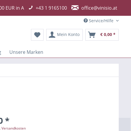
00 EUR in A
+43 1 9165100
office@vinisio.at
Service/Hilfe
Mein Konto
€ 0,00 *
g
Unsere Marken
0 *
l. Versandkosten