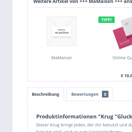
Weitere Artikel von +++ MaMaison +++ an
TIPP!
MaMaison
Online Gu
€ 10,
Beschreibung
Bewertungen
0
Produktinformationen "Krug "Gluck
Dieser Krug bringt jeden, der ihn benutzt und 
benutzt wird, wird er zum Gesprächsthema.