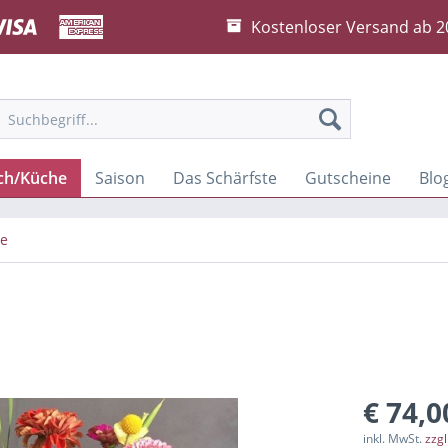
Kostenloser Versand ab 2
sch/Küche
Saison
Das Schärfste
Gutscheine
Blo
ge
€ 74,0
inkl. MwSt.
zzg