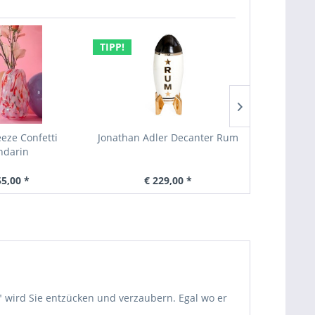
TIPP!
TIPP!
eze Confetti
Jonathan Adler Decanter Rum
Jonathan
darin
55,00 *
€ 229,00 *
€
" wird Sie entzücken und verzaubern. Egal wo er