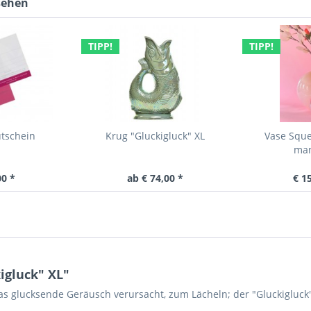
sehen
TIPP!
TIPP!
tschein
Krug "Gluckigluck" XL
Vase Sque
man
00 *
ab € 74,00 *
€ 1
igluck" XL"
das glucksende Geräusch verursacht, zum Lächeln; der "Gluckigluck